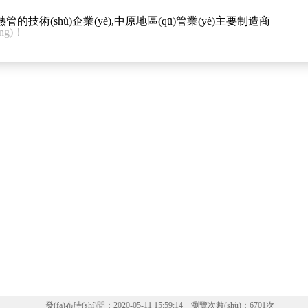
的技術(shù)企業(yè),中原地區(qū)管業(yè)主要制造商
ng)！
】
發(fā)布時(shí)間：2020-05-11 15:59:14 瀏覽次數(shù)：6701次