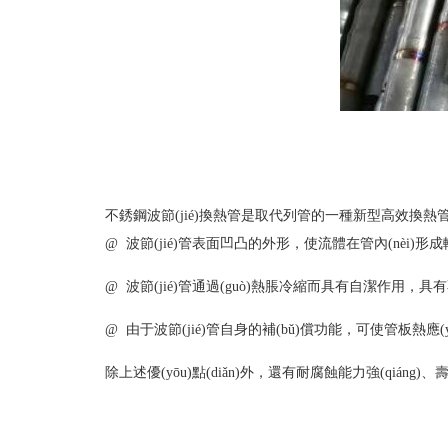
不銹鋼波節(jié)換熱管是取代列管的一種新型高效換熱管。
@ 波節(jié)管表面凹凸的外形，使流體在管內(nèi)形成較強
@ 波節(jié)管通過(guò)熱脹冷縮而具有自潔作用，具有不易結(j
@ 由于波節(jié)管自身的補(bǔ)償功能，可使管板熱應(yīng)
除上述優(yōu)點(diǎn)外，還有耐腐蝕能力強(qiáng)、壽命更長(z