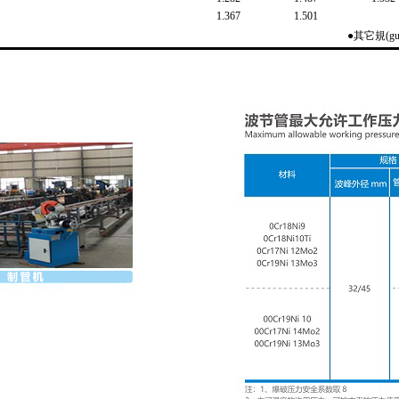
1.367
1.501
●其它規(guī