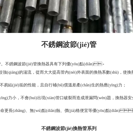
不銹鋼波節(jié)管
不銹鋼波節(jié)管換熱器具有下列優(yōu)點(diǎn)。
(qiáng)的湍流，從而大大提高管內(nèi)外表面的換熱系數(shù)，使
ié)垢的性能，且自行補(bǔ)償溫差產(chǎn)生的熱應(yīng)力；
力小，不會(huì)出現(xiàn)管口破裂而造成泄漏問(wèn)題，換熱器安全耐用
hǎng)、無(wú)點(diǎn)蝕、價(jià)格便宜等優(yōu)點(diǎn)
不銹鋼波節(jié)換熱管系列