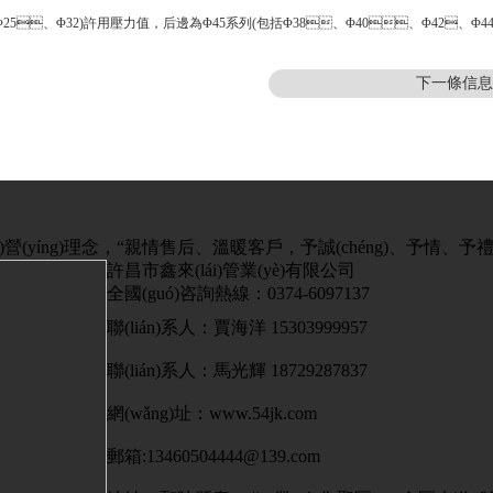
、Φ25、Φ32)許用壓力值，后邊為Φ45系列(包括Φ38、Φ40、Φ42、Φ
下一條信息：
ng)理念，“親情售后、溫暖客戶，予誠(chéng)、予情、予禮
許昌市鑫來(lái)管業(yè)有限公司
全國(guó)咨詢熱線：0374-6097137
聯(lián)系人：賈海洋 15303999957
聯(lián)系人：馬光輝 18729287837
網(wǎng)址：www.54jk.com
郵箱:13460504444@139.com