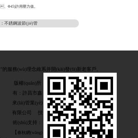
44、Φ45)許用壓力值。
不銹鋼波節(jié)管
”的服務(wù)理念維系并開(kāi)發(fā)新老客戶。
版權(quán)所
有：許昌市鑫
來(lái)管業(yè)
有限公司
技
術(shù)支持：
【
春秋網(wǎng)