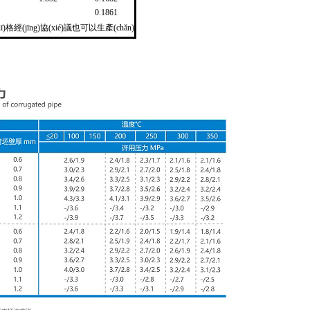
0.1861
)格經(jīng)協(xié)議也可以生產(chǎn)