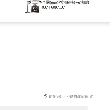
全國(guó)咨詢服務(wù)熱線：
0374-6097137

››
首頁(yè)
不銹鋼波節(jié)管