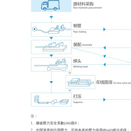
注：
1、爆破壓力安全系數(shù)取8；
2、中間溫度的許用壓力，可按本表的壓力值用內(nèi)插法求得；