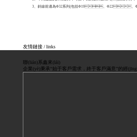
3、斜線前邊為Φ32系列(包括Φ19、Φ22
友情鏈接 / links
聯(lián)系
鑫來(lái)
企業(yè)秉承“始于客戶需求，終于客戶滿意”的經(jīng)營(yí