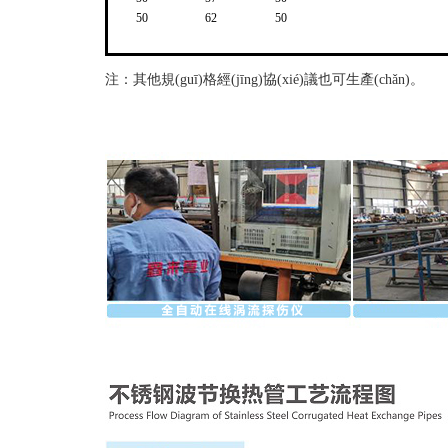
50
62
50
注：其他規(guī)格經(jīng)協(xié)議也可生產(chǎn)。