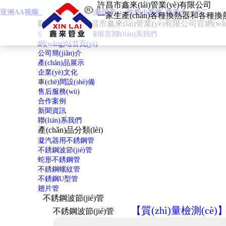
許昌市鑫來(lái)管業(yè)有限公司
亚洲AA视频_丝袜久久久久_最新国产av_性爱小视频_欧美卡一卡二
一家生產(chǎn)各種換熱器和各種換熱管
歡迎來(lái)到許昌市鑫來(lái)管業(yè)有限公司官網(wǎ
|
|
公司簡(jiǎn)介
在線留言
聯(lián)系我們
網(wǎng)站首頁(yè)
公司簡(jiǎn)介
產(chǎn)品展示
企業(yè)文化
車(chē)間設(shè)備
售后服務(wù)
合作案例
新聞資訊
聯(lián)系我們
產(chǎn)品分類(lèi)
凝汽器用不銹鋼管
不銹鋼波節(jié)管
蛇形不銹鋼管
不銹鋼螺紋管
不銹鋼U型管
翅片管
不銹
鋼波節(jié)管
【質(zhì)量檢測(cè)
不銹鋼波節(jié)管